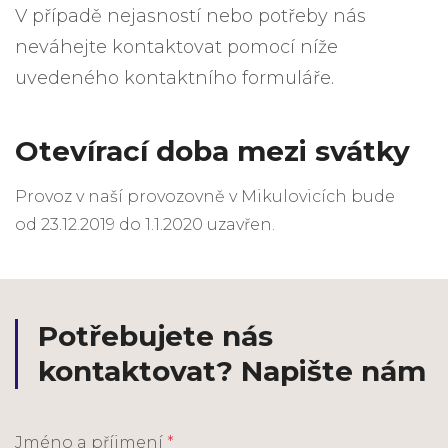
V případě nejasností nebo potřeby nás
neváhejte kontaktovat pomocí níže
uvedeného kontaktního formuláře.
Otevírací doba mezi svátky
Provoz v naší provozovně v Mikulovicích bude
od 23.12.2019 do 1.1.2020 uzavřen.
Potřebujete nás
kontaktovat? Napište nám
Jméno a příjmení
*