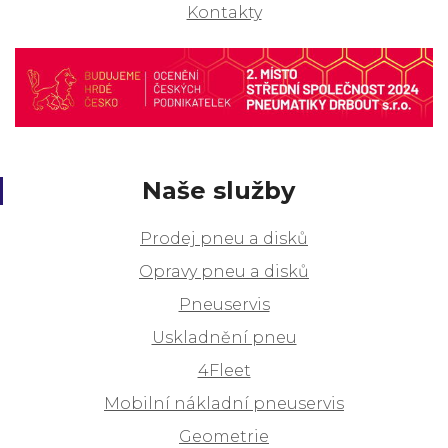
Kontakty
Naše služby
Prodej pneu a disků
Opravy pneu a disků
Pneuservis
Uskladnění pneu
4Fleet
Mobilní nákladní pneuservis
Geometrie