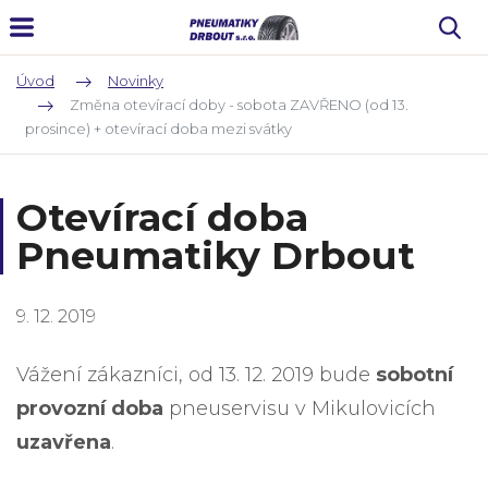
Úvod
Novinky
Změna otevírací doby - sobota ZAVŘENO (od 13.
prosince) + otevírací doba mezi svátky
Otevírací doba
Pneumatiky Drbout
9. 12. 2019
Vážení zákazníci, od 13. 12. 2019 bude
sobotní
provozní doba
pneuservisu v Mikulovicích
uzavřena
.