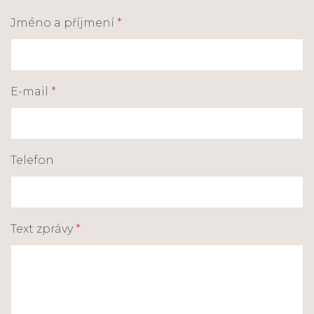
Jméno a příjmení
*
E-mail
*
Telefon
Text zprávy
*