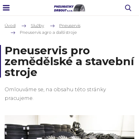
Úvod
Služby
Pneuservis
Pneuservis agro a další stroje
Pneuservis pro
zemědělské a stavební
stroje
Omlouváme se, na obsahu této stránky
pracujeme.